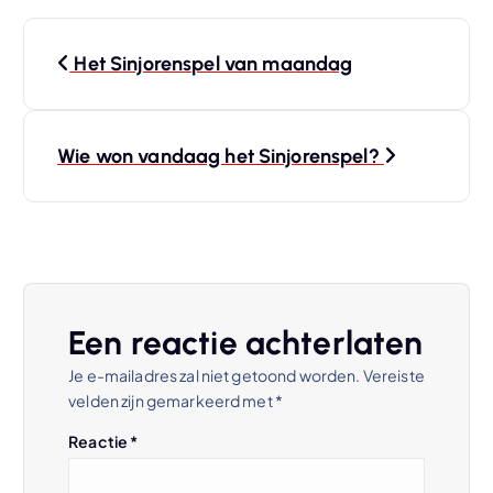
B
Het Sinjorenspel van maandag
e
r
Wie won vandaag het Sinjorenspel?
i
c
h
Een reactie achterlaten
t
Je e-mailadres zal niet getoond worden.
Vereiste
velden zijn gemarkeerd met
*
n
Reactie
*
a