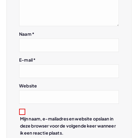
v
i
Naam
*
g
a
E-mail
*
t
i
Website
e
Mijn naam, e-mailadres en website opslaan in
deze browser voor de volgende keer wanneer
ik een reactie plaats.