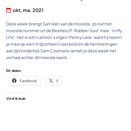
okt, ma, 2021
Deze week brengt Sam één van de mooiste, zo niet het
mooiste nummer uit de Beatles LP ‘Rubber Soul’ mee: ‘In My
Life’. Het is John Lennon’s eigen ‘Penny Lane’ want hij neemt
je mee op een rit doorheen Liverpool en de herinneringen
aan zijn kindertijd.Sam Coomans vertelt je deze week het
verhaal achter dit meesterwerk.
Dit delen:
Facebook
X
Vind ik leuk: