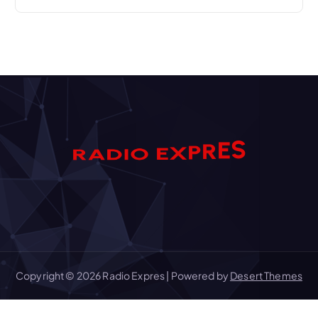
S
E
R
A
R
D
I
P
O
X
E
Copyright © 2026 Radio Expres | Powered by
Desert Themes