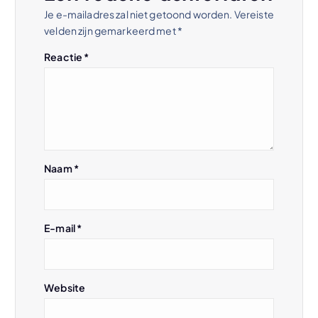
t
Je e-mailadres zal niet getoond worden.
Vereiste
velden zijn gemarkeerd met
*
n
Reactie
*
a
v
i
Naam
*
g
a
E-mail
*
t
i
Website