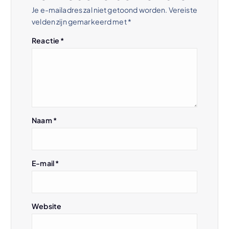
t
Je e-mailadres zal niet getoond worden.
Vereiste
velden zijn gemarkeerd met
*
n
Reactie
*
a
v
i
Naam
*
g
a
E-mail
*
t
i
Website