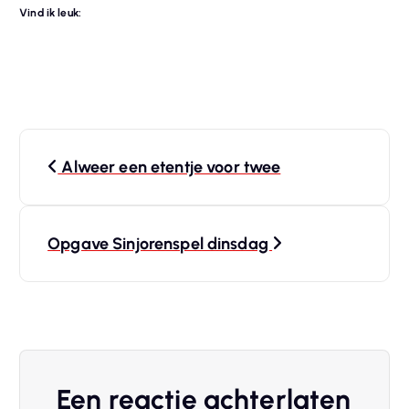
Vind ik leuk:
B
Alweer een etentje voor twee
e
r
Opgave Sinjorenspel dinsdag
i
c
h
Een reactie achterlaten