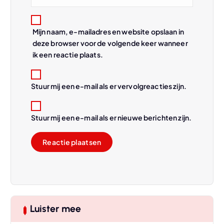
e
Mijn naam, e-mailadres en website opslaan in
deze browser voor de volgende keer wanneer
ik een reactie plaats.
Stuur mij een e-mail als er vervolgreacties zijn.
Stuur mij een e-mail als er nieuwe berichten zijn.
Luister mee