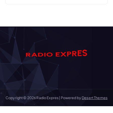
S
E
A
D
R
R
I
O
P
E
X
Copyright © 2026 Radio Expres | Powered by
Desert Themes