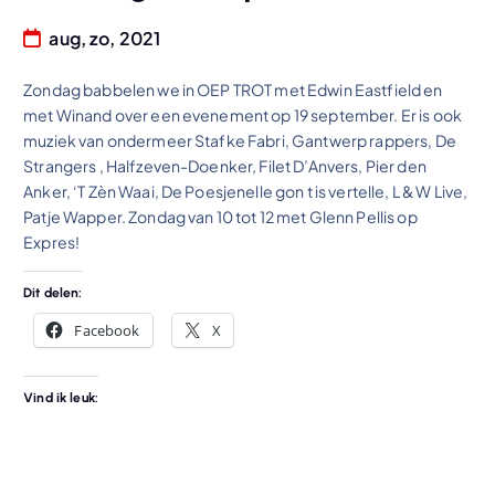
aug, zo, 2021
Zondag babbelen we in OEP TROT met Edwin Eastfield en
met Winand over een evenement op 19 september. Er is ook
muziek van ondermeer Stafke Fabri, Gantwerp rappers, De
Strangers , Halfzeven-Doenker, Filet D’Anvers, Pier den
Anker, ‘T Zèn Waai, De Poesjenelle gon t is vertelle, L & W Live,
Patje Wapper. Zondag van 10 tot 12 met Glenn Pellis op
Expres!
Dit delen:
Facebook
X
Vind ik leuk: