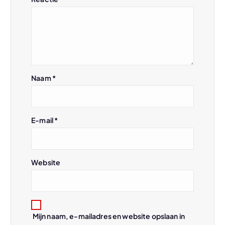
a
v
i
g
Naam
*
a
t
E-mail
*
i
Website
e
Mijn naam, e-mailadres en website opslaan in