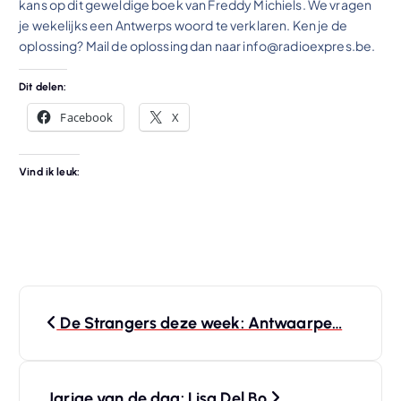
kans op dit geweldige boek van Freddy Michiels. We vragen
je wekelijks een Antwerps woord te verklaren. Ken je de
oplossing? Mail de oplossing dan naar info@radioexpres.be.
Dit delen:
Facebook
X
Vind ik leuk:
B
De Strangers deze week: Antwaarpe…
e
r
Jarige van de dag: Lisa Del Bo