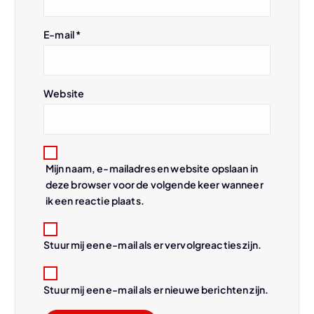
a
E-mail
*
t
i
Website
e
Mijn naam, e-mailadres en website opslaan in
deze browser voor de volgende keer wanneer
ik een reactie plaats.
Stuur mij een e-mail als er vervolgreacties zijn.
Stuur mij een e-mail als er nieuwe berichten zijn.