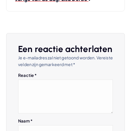
i
c
h
Een reactie achterlaten
t
Je e-mailadres zal niet getoond worden.
Vereiste
velden zijn gemarkeerd met
*
n
Reactie
*
a
v
i
Naam
*
g