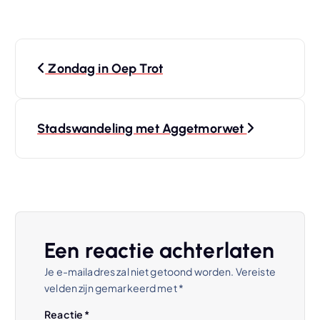
B
Zondag in Oep Trot
e
r
Stadswandeling met Aggetmorwet
i
c
h
Een reactie achterlaten
t
Je e-mailadres zal niet getoond worden.
Vereiste
velden zijn gemarkeerd met
*
n
Reactie
*