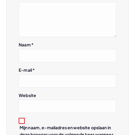
a
v
i
Naam
*
g
a
E-mail
*
t
i
Website
e
Mijn naam, e-mailadres en website opslaan in
deze browser voor de volgende keer wanneer