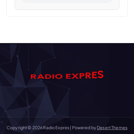
S
E
D
A
I
R
O
R
E
P
X
Copyright © 2026 Radio Expres | Powered by
Desert Themes