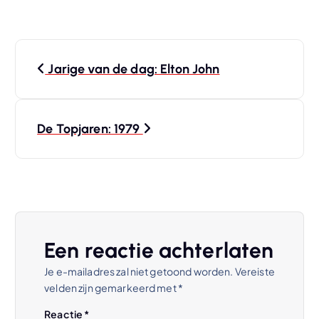
B
Jarige van de dag: Elton John
e
r
De Topjaren: 1979
i
c
h
Een reactie achterlaten
t
Je e-mailadres zal niet getoond worden.
Vereiste
velden zijn gemarkeerd met
*
n
Reactie
*