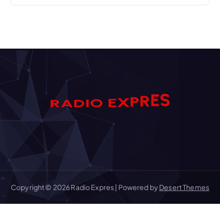
S
E
R
R
A
P
D
I
X
O
E
Copyright © 2026 Radio Expres | Powered by
Desert Themes