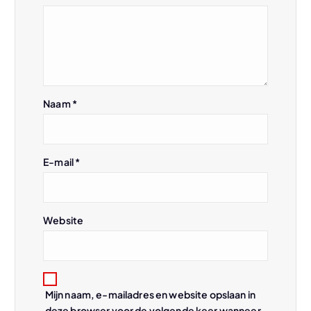
a
v
i
Naam
*
g
a
E-mail
*
t
i
Website
e
Mijn naam, e-mailadres en website opslaan in
deze browser voor de volgende keer wanneer