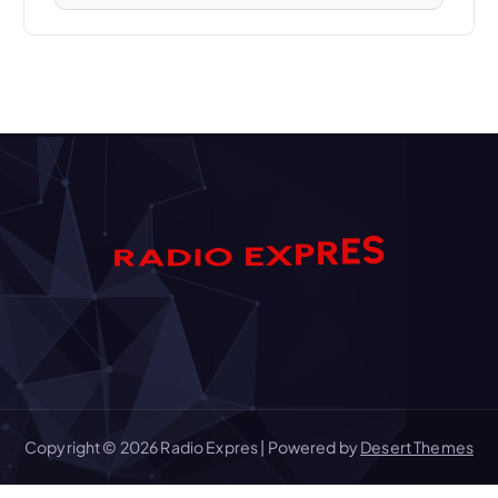
S
E
D
A
I
R
O
R
E
P
X
Copyright © 2026 Radio Expres | Powered by
Desert Themes