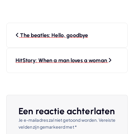
B
The beatles: Hello, goodbye
e
r
HitStory: When a man loves a woman
i
c
h
Een reactie achterlaten
t
Je e-mailadres zal niet getoond worden.
Vereiste
velden zijn gemarkeerd met
*
n