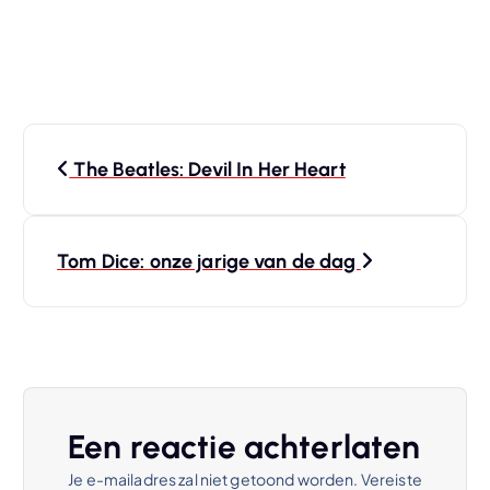
B
The Beatles: Devil In Her Heart
e
r
Tom Dice: onze jarige van de dag
i
c
h
Een reactie achterlaten
t
Je e-mailadres zal niet getoond worden.
Vereiste