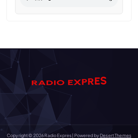
S
E
R
R
A
P
D
I
X
O
E
Copyright © 2026 Radio Expres | Powered by
Desert Themes