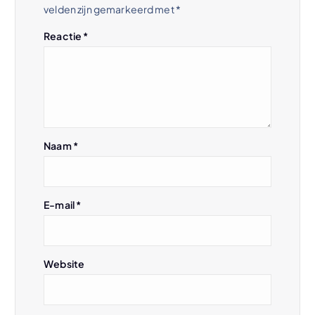
velden zijn gemarkeerd met
*
n
Reactie
*
a
v
i
Naam
*
g
a
E-mail
*
t
i
Website
e