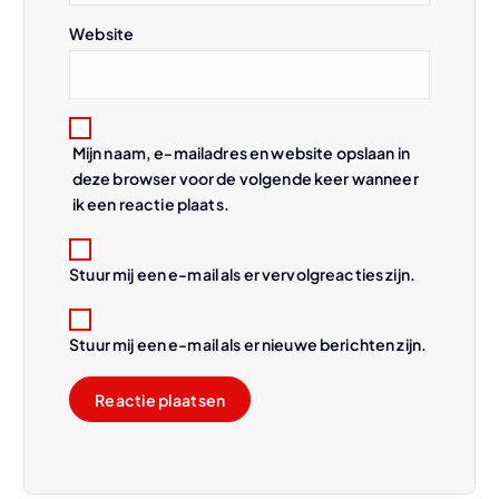
i
Website
e
Mijn naam, e-mailadres en website opslaan in
deze browser voor de volgende keer wanneer
ik een reactie plaats.
Stuur mij een e-mail als er vervolgreacties zijn.
Stuur mij een e-mail als er nieuwe berichten zijn.