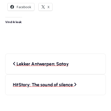
Facebook
X
Vind ik leuk:
B
Lekker Antwerpen: Satay
e
r
HitStory: The sound of silence
i
c