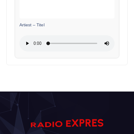
Artiest
–
Titel
E
R
S
P
X
R
A
E
D
I
O