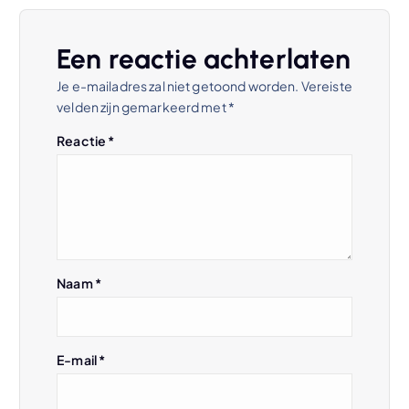
h
Een reactie achterlaten
t
Je e-mailadres zal niet getoond worden.
Vereiste
velden zijn gemarkeerd met
*
n
Reactie
*
a
v
i
Naam
*
g
a
E-mail
*
t