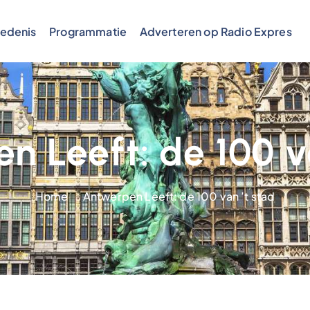
edenis
Programmatie
Adverteren op Radio Expres
n Leeft: de 100 va
Home
Antwerpen Leeft: de 100 van ’t stad