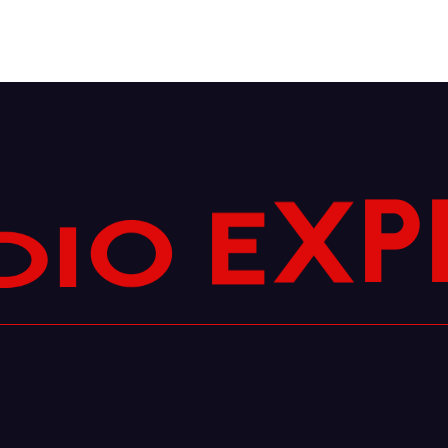
I
O
D
E
X
P