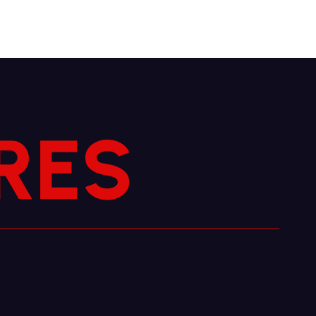
S
R
E