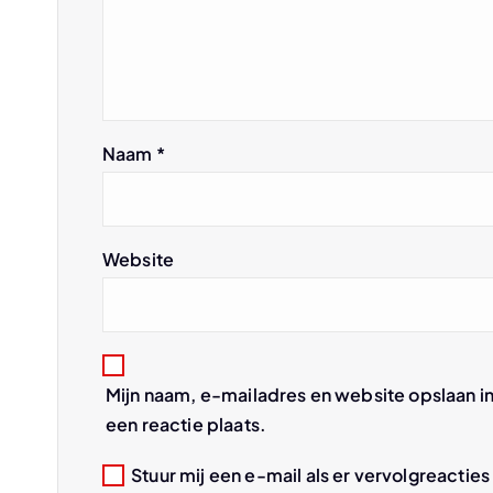
a
v
Naam
*
i
g
Website
a
t
Mijn naam, e-mailadres en website opslaan i
i
een reactie plaats.
e
Stuur mij een e-mail als er vervolgreacties 