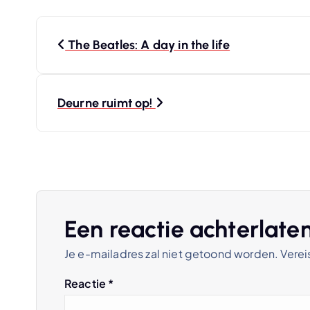
B
The Beatles: A day in the life
e
r
Deurne ruimt op!
i
c
h
Een reactie achterlate
Je e-mailadres zal niet getoond worden.
Verei
t
Reactie
*
n