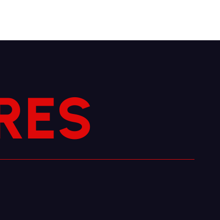
R
E
S