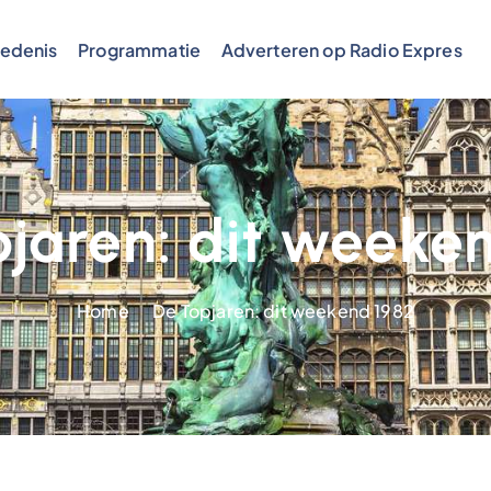
edenis
Programmatie
Adverteren op Radio Expres
jaren: dit weeke
Home
De Topjaren: dit weekend 1982