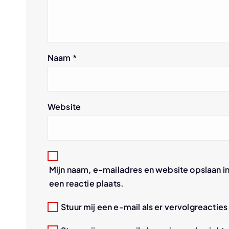
a
v
Naam
*
i
g
Website
a
t
Mijn naam, e-mailadres en website opslaan i
i
een reactie plaats.
e
Stuur mij een e-mail als er vervolgreacties 