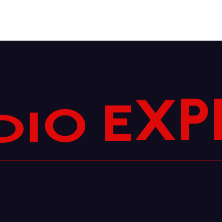
P
X
E
O
I
D