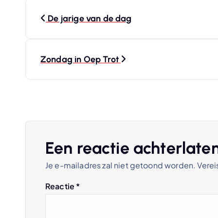
B
De jarige van de dag
e
r
Zondag in Oep Trot
i
c
h
Een reactie achterlate
Je e-mailadres zal niet getoond worden.
Verei
t
Reactie
*
n