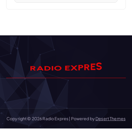
S
E
R
R
A
P
D
I
X
O
E
Copyright © 2026 Radio Expres | Powered by
Desert Themes