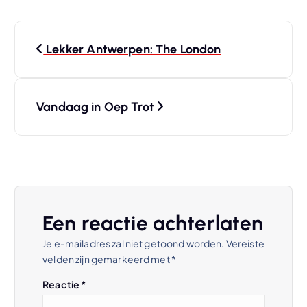
B
Lekker Antwerpen: The London
e
r
Vandaag in Oep Trot
i
c
h
Een reactie achterlaten
t
Je e-mailadres zal niet getoond worden.
Vereiste
velden zijn gemarkeerd met
*
n
Reactie
*
a