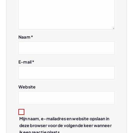
v
i
Naam
*
g
a
E-mail
*
t
i
Website
e
Mijn naam, e-mailadres en website opslaan in
deze browser voor de volgende keer wanneer
ik een reactie plaats.