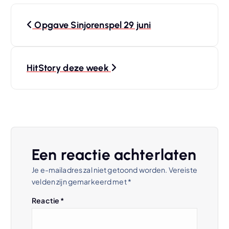
B
Opgave Sinjorenspel 29 juni
e
r
HitStory deze week
i
c
h
Een reactie achterlaten
t
Je e-mailadres zal niet getoond worden.
Vereiste
velden zijn gemarkeerd met
*
n
Reactie
*
a