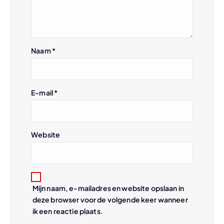
v
i
Naam
*
g
a
E-mail
*
t
i
Website
e
Mijn naam, e-mailadres en website opslaan in
deze browser voor de volgende keer wanneer
ik een reactie plaats.