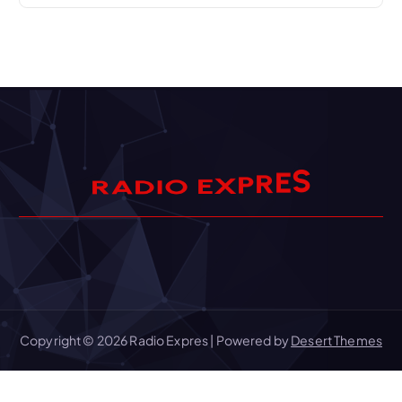
S
D
I
A
O
E
R
E
R
X
P
Copyright © 2026 Radio Expres | Powered by
Desert Themes