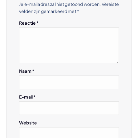
t
Je e-mailadres zal niet getoond worden.
Vereiste
velden zijn gemarkeerd met
*
n
Reactie
*
a
v
i
Naam
*
g
a
E-mail
*
t
i
Website
e