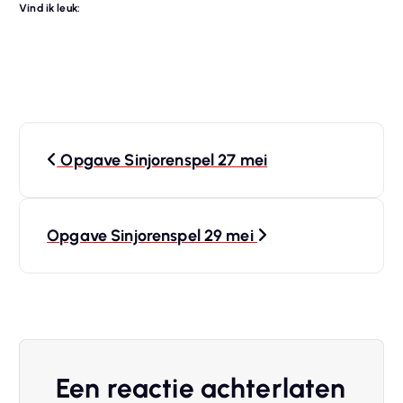
Vind ik leuk:
B
Opgave Sinjorenspel 27 mei
e
r
Opgave Sinjorenspel 29 mei
i
c
h
Een reactie achterlaten