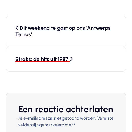
B
Dit weekend te gast op ons ‘Antwerps
e
Terras’
r
Straks: de hits uit 1987
i
c
h
t
Een reactie achterlaten
Je e-mailadres zal niet getoond worden.
Vereiste
n
velden zijn gemarkeerd met
*