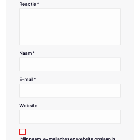
a
Reactie
*
v
i
g
Naam
*
a
t
E-mail
*
i
Website
e
Mijn naam, e-mailadres en website opslaan in