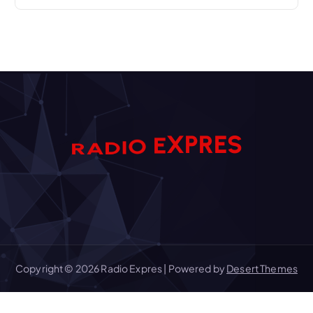
I
O
D
A
E
R
X
S
E
R
P
Copyright © 2026 Radio Expres | Powered by
Desert Themes