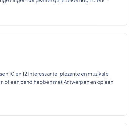
jonge singer-songwriter ga je zeker nog horen! …
en 10 en 12 interessante, plezante en muzikale
zijn of een band hebben met Antwerpen en op één