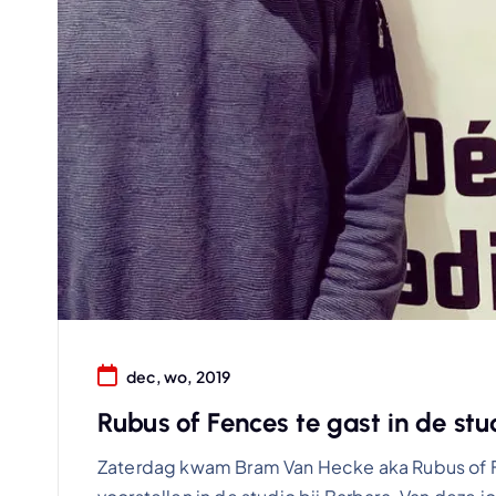
dec, wo, 2019
Rubus of Fences te gast in de stu
Zaterdag kwam Bram Van Hecke aka Rubus of Fe