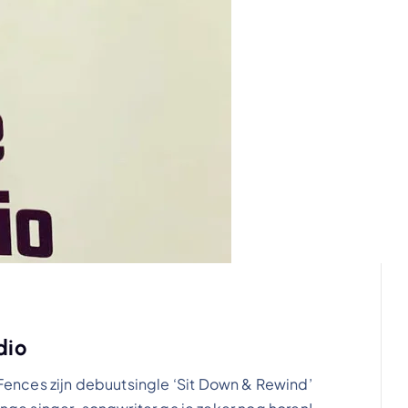
dio
nces zijn debuutsingle ‘Sit Down & Rewind’