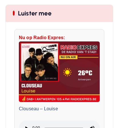
Luister mee
Nu op Radio Expres:
Clouseau
–
Louise